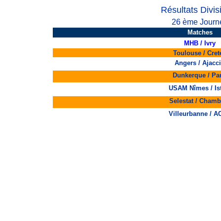
Résultats Divis
26 ème Journ
Matches
MHB / Ivry
Toulouse / Crete
Angers / Ajacc
Dunkerque / Par
USAM Nîmes / Is
Selestat / Chamb
Villeurbanne / 