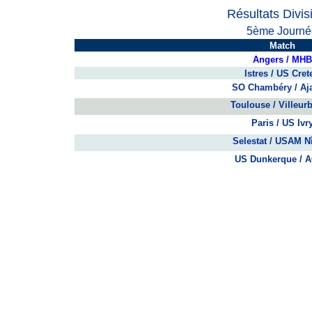
Résultats Divis
5ème Journé
Match
Angers / MHB
Istres / US Crete
SO Chambéry / Aj
Toulouse / Villeur
Paris / US Ivr
Selestat / USAM 
US Dunkerque / 