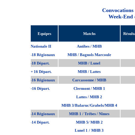
Convocations
Week-End d
Equipes
Matchs
Résult
Nationale II
Antibes / MHB
18 Régionaux
MHB / Bagnols Marcoule
-
18 Départ.
MHB / Lunel
-
+ 16 Départ.
MHB / Lattes
16 Régionaux
Carcassonne / MHB
-
-16 Départ.
Clermont / MHB 1
Lattes / MHB 2
MHB 3/Balaruc/Grabels/MHB 4
14 Régionaux
MHB 1 / Trèbes / Nîmes
-
14 Départ.
MHB 5/ MHB 2
-
Lunel 1
/
MHB 3