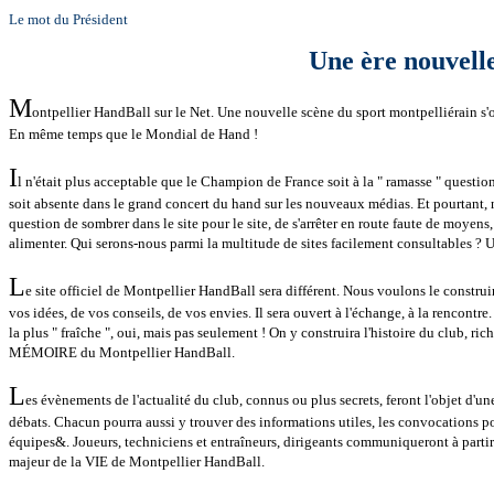
Le mot du Président
Une ère nouvell
M
ontpellier HandBall sur le Net. Une nouvelle scène du sport montpelliérain s'ou
En même temps que le Mondial de Hand !
I
l n'était plus acceptable que le Champion de France soit à la " ramasse " ques
soit absente dans le grand concert du hand sur les nouveaux médias. Et pourtant, 
question de sombrer dans le site pour le site, de s'arrêter en route faute de moyens
alimenter. Qui serons-nous parmi la multitude de sites facilement consultables ? Un 
L
e site officiel de Montpellier HandBall sera différent. Nous voulons le construire
vos idées, de vos conseils, de vos envies. Il sera ouvert à l'échange, à la rencontre
la plus " fraîche ", oui, mais pas seulement ! On y construira l'histoire du club, ric
MÉMOIRE du Montpellier HandBall.
L
es évènements de l'actualité du club, connus ou plus secrets, feront l'objet d
débats. Chacun pourra aussi y trouver des informations utiles, les convocations p
équipes&. Joueurs, techniciens et entraîneurs, dirigeants communiqueront à partir 
majeur de la VIE de Montpellier HandBall.